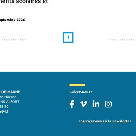
ents scolaires et
septembre 2026
L-DE-MARNE
Suivez-nous :
nd Nocard
ONS-ALFORT
55 20
e94.fr
Inscrivez-vous à la newsletter