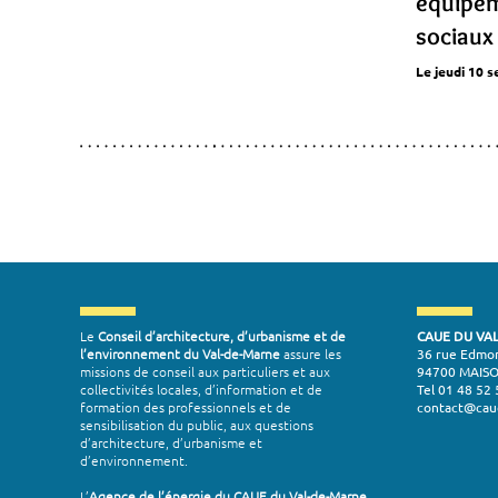
équipem
sociaux
Le jeudi 10 
Le
Conseil d’architecture, d’urbanisme et de
CAUE DU VA
l’environnement du Val-de-Marne
assure les
36 rue Edmo
missions de conseil aux particuliers et aux
94700 MAIS
collectivités locales, d’information et de
Tel 01 48 52 
formation des professionnels et de
contact@cau
sensibilisation du public, aux questions
d’architecture, d’urbanisme et
d’environnement.
L’
Agence de l’énergie du CAUE du Val-de-Marne