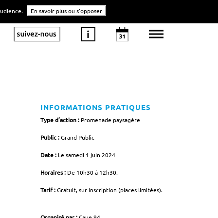
'audience.
En savoir plus ou s'opposer
INFORMATIONS PRATIQUES
Type d’action :
Promenade paysagère
Public :
Grand Public
Date :
Le samedi 1 juin 2024
Horaires :
De 10h30 à 12h30.
Tarif :
Gratuit, sur inscription (places limitées).
Organisé par :
Caue 94