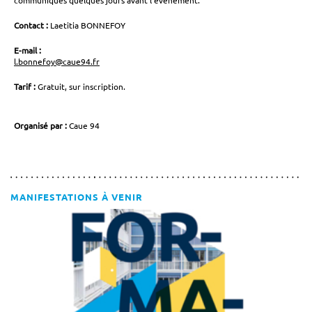
communiqués quelques jours avant l'événement.
Contact :
Laetitia BONNEFOY
E-mail :
l.bonnefoy@caue94.fr
Tarif :
Gratuit, sur inscription.
Organisé par :
Caue 94
MANIFESTATIONS À VENIR