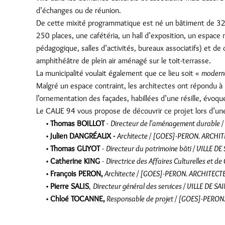
d’échanges ou de réunion.
De cette mixité programmatique est né un bâtiment de 320
250 places, une cafétéria, un hall d’exposition, un espace 
pédagogique, salles d’activités, bureaux associatifs) et d
amphithéâtre de plein air aménagé sur le toit-terrasse.
La municipalité voulait également que ce lieu soit «
moderne
Malgré un espace contraint, les architectes ont répondu à
l’ornementation des façades, habillées d’une résille, évoqu
Le CAUE 94 vous propose de découvrir ce projet lors d’un
Thomas BOILLOT
-
Directeur de l'aménagement durable 
Julien DANGRÉAUX -
Architecte / [GOES]-PERON. ARCHI
Thomas GUYOT
-
Directeur du patrimoine bâti / VILLE D
Catherine KING
-
Directrice des Affaires Culturelles et 
François PERON,
Architecte / [GOES]-PERON. ARCHITECT
Pierre SALIS
,
Directeur général des services / VILLE DE 
Chloé TOCANNE,
Responsable de projet / [GOES]-PERO