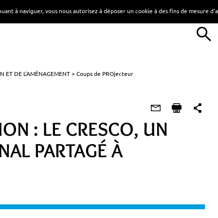
tinuant à naviguer, vous nous autorisez à déposer un cookie à des fins de mesure d
N ET DE L'AMÉNAGEMENT
Coups de PROjecteur
ON : LE CRESCO, UN
AL PARTAGÉ À