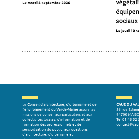
végétal
Le mardi 8 septembre 2026
équipem
sociaux
Le jeudi 10 
Le
Conseil d’architecture, d’urbanisme et de
CAUE DU VA
l’environnement du Val-de-Marne
assure les
36 rue Edmo
missions de conseil aux particuliers et aux
94700 MAIS
collectivités locales, d’information et de
Tel 01 48 52 
formation des professionnels et de
contact@cau
sensibilisation du public, aux questions
d’architecture, d’urbanisme et
d’environnement.