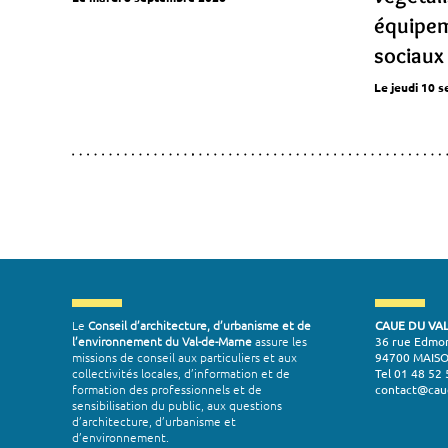
équipem
sociaux
Le jeudi 10 
Le
Conseil d’architecture, d’urbanisme et de
CAUE DU VA
l’environnement du Val-de-Marne
assure les
36 rue Edmo
missions de conseil aux particuliers et aux
94700 MAIS
collectivités locales, d’information et de
Tel 01 48 52 
formation des professionnels et de
contact@cau
sensibilisation du public, aux questions
d’architecture, d’urbanisme et
d’environnement.