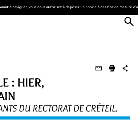
tinuant à naviguer, vous nous autorisez à déposer un cookie à des fins de mesure d
E : HIER,
AIN
NTS DU RECTORAT DE CRÉTEIL.