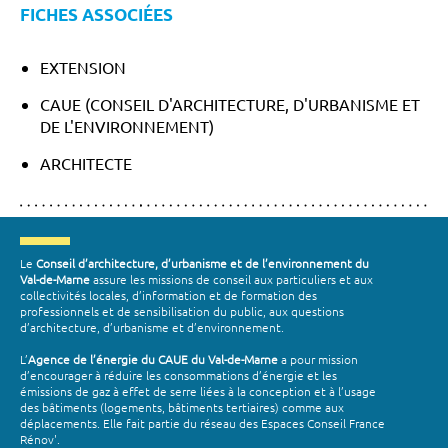
FICHES ASSOCIÉES
EXTENSION
CAUE (CONSEIL D'ARCHITECTURE, D'URBANISME ET
DE L'ENVIRONNEMENT)
ARCHITECTE
Le
Conseil d’architecture, d’urbanisme et de l’environnement du
Val-de-Marne
assure les missions de conseil aux particuliers et aux
collectivités locales, d’information et de formation des
professionnels et de sensibilisation du public, aux questions
d’architecture, d’urbanisme et d’environnement.
L’
Agence de l’énergie du CAUE du Val-de-Marne
a pour mission
d’encourager à réduire les consommations d’énergie et les
émissions de gaz à effet de serre liées à la conception et à l’usage
des bâtiments (logements, bâtiments tertiaires) comme aux
déplacements. Elle fait partie du réseau des Espaces Conseil France
Rénov'.