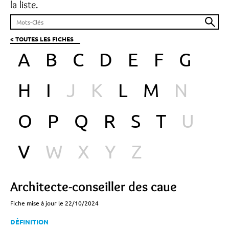
la liste.
< TOUTES LES FICHES
A
B
C
D
E
F
G
H
I
J
K
L
M
N
O
P
Q
R
S
T
U
V
W
X
Y
Z
Architecte-conseiller des caue
Fiche mise à jour le 22/10/2024
DÉFINITION