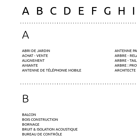
A
B
C
D
E
F
G
H
I
A
ABRI DE JARDIN
ANTENNE PA
ACHAT - VENTE
ARBRE - REL
ALIGNEMENT
ARBRE - TAI
AMIANTE
ARBRE : PRO
ANTENNE DE TÉLÉPHONIE MOBILE
ARCHITECTE
B
BALCON
BOIS CONSTRUCTION
BORNAGE
BRUIT & ISOLATION ACOUSTIQUE
BUREAU DE CONTRÔLE