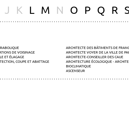
J
K
L
M
N
O
P
Q
R
RABOLIQUE
ARCHITECTE DES BÂTIMENTS DE FRANC
ATIONS DE VOISINAGE
ARCHITECTE VOYER DE LA VILLE DE PA
LLE ET ÉLAGAGE
ARCHITECTE-CONSEILLER DES CAUE
TECTION, COUPE ET ABATTAGE
ARCHITECTURE ÉCOLOGIQUE - ARCHIT
BIOCLIMATIQUE
ASCENSEUR