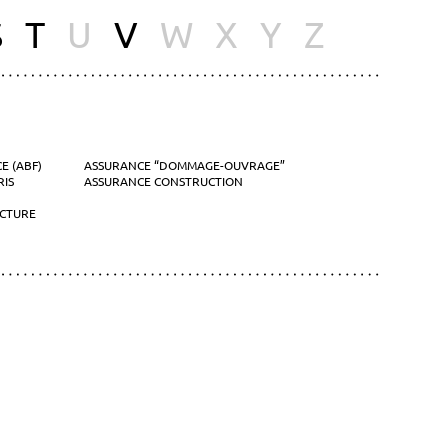
S
T
U
V
W
X
Y
Z
E (ABF)
ASSURANCE “DOMMAGE-OUVRAGE”
RIS
ASSURANCE CONSTRUCTION
ECTURE