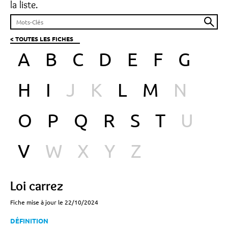
la liste.
< TOUTES LES FICHES
A
B
C
D
E
F
G
H
I
J
K
L
M
N
O
P
Q
R
S
T
U
V
W
X
Y
Z
Loi carrez
Fiche mise à jour le 22/10/2024
DÉFINITION