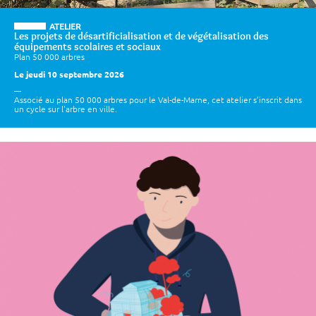
ATELIER
Les projets de désartificialisation et de végétalisation des
équipements scolaires et sociaux
Plan 50 000 arbres
Le jeudi 10 septembre 2026
Associé au plan 50 000 arbres pour le Val-de-Marne, cet atelier s’inscrit dans
un cycle sur l'arbre en ville.